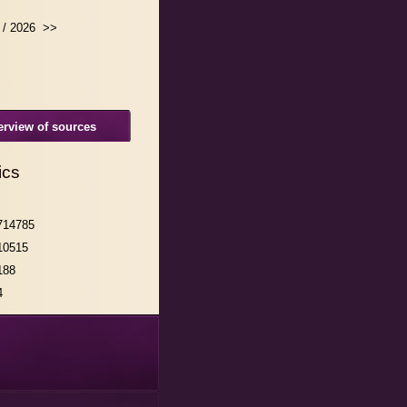
/ 2026
>>
rview of sources
ics
714785
10515
188
4