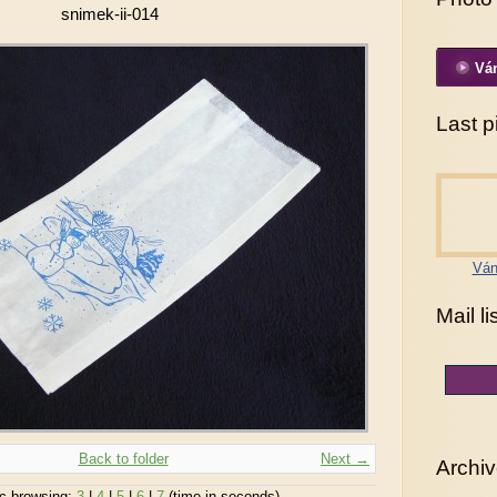
snimek-ii-014
Ván
Last p
Ván
Mail li
Back to folder
Next →
Archi
c browsing:
3
|
4
|
5
|
6
|
7
(time in seconds)