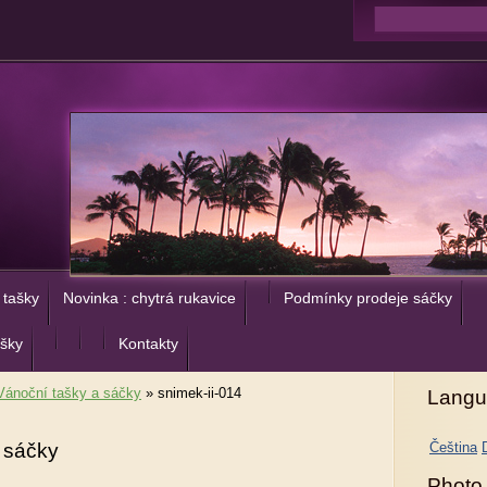
 tašky
Novinka : chytrá rukavice
Podmínky prodeje sáčky
ašky
Kontakty
Vánoční tašky a sáčky
»
snimek-ii-014
Langu
 sáčky
Čeština
Photo