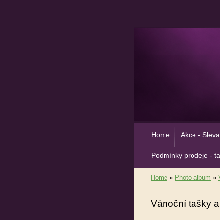
Home
Akce - Sleva
Podmínky prodeje - t
Home
»
Photo album
»
Vánoční tašky a