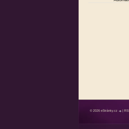
© 2026 eStránky.cz
|
RS