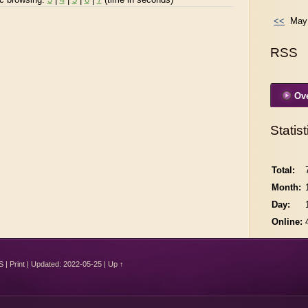
<<
May 
RSS
Ove
Statist
Total:
Month:
Day:
Online:
S
|
Print
|
Updated: 2022-05-25
|
Up ↑