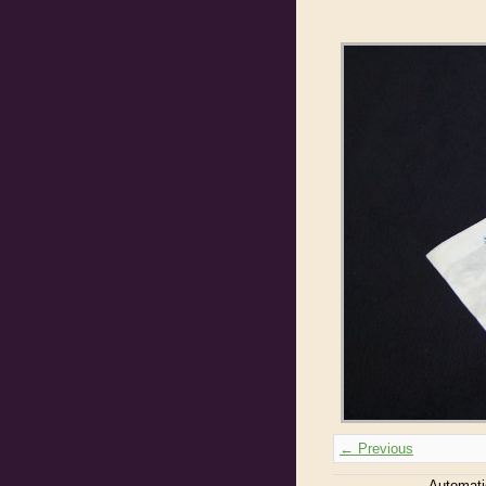
← Previous
Automati