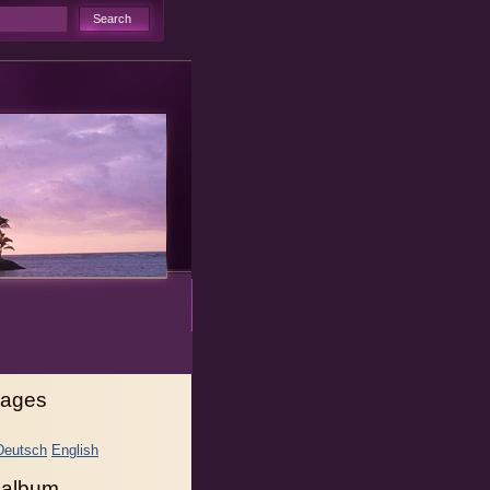
ages
Deutsch
English
 album