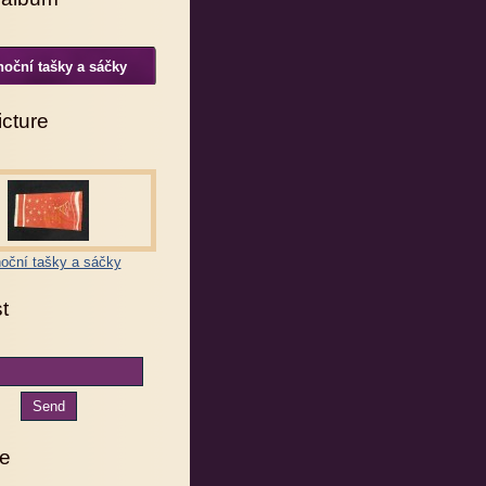
oční tašky a sáčky
icture
oční tašky a sáčky
st
ve