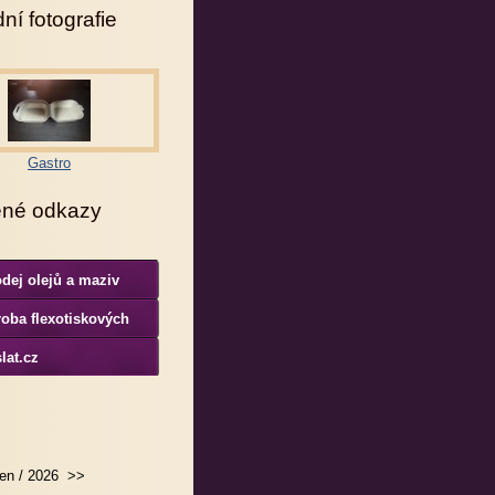
ní fotografie
Gastro
ené odkazy
dej olejů a maziv
oba flexotiskových
rem
lat.cz
en / 2026
>>