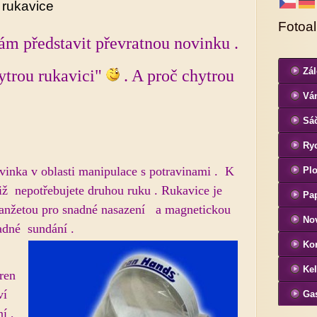
 rukavice
Fotoa
m představit převratnou novinku .
Zá
ytrou rukavici"
. A proč chytrou
Ván
Sá
Ryc
vinka v oblasti manipulace s potravinami . K
Pl
již nepotřebujete druhou ruku . Rukavice je
Pap
anžetou pro snadné nasazení a magnetickou
No
dné sundání .
Ko
Ke
ren
ví
Ga
í ,