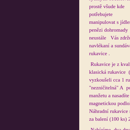
prostě všude kde
potřebujete
manipulovat s jídle
penězi dohromady
neustále Vás zdrž
navlékaní a sundáv
rukavice .
Rukavice je z kval
klasická rukavice ( 
vyzkoušeli cca 1 r
"nezničitelná" A p
manžetu a nasadíte 
magnetickou podlo
Náhradní rukavice 
za balení (100 ks)
Nabízíme dva druhy