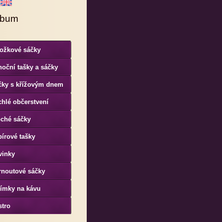
lbum
ložkové sáčky
oční tašky a sáčky
čky s křížovým dnem
hlé občerstvení
oché sáčky
írové tašky
vinky
rnoutové sáčky
límky na kávu
stro