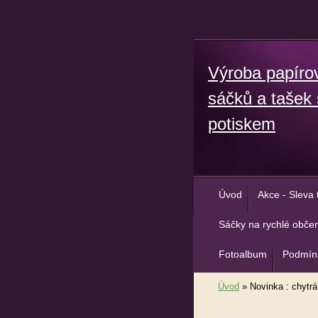
Výroba papíro
sáčků a tašek 
potiskem
Úvod
Akce - Sleva 
Sáčky na rychlé občer
Fotoalbum
Podmínk
Úvod
»
Novinka : chytrá