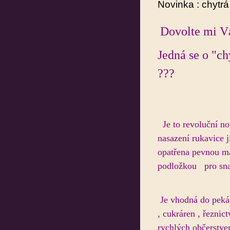
Novinka : chytrá
Dovolte mi Vá
Jedná se o "ch
???
Je to revoluční no
nasazení rukavice 
opatřena pevnou m
podložkou pro sna
Je vhodná do peká
, cukráren , řeznict
rychlých občerstven