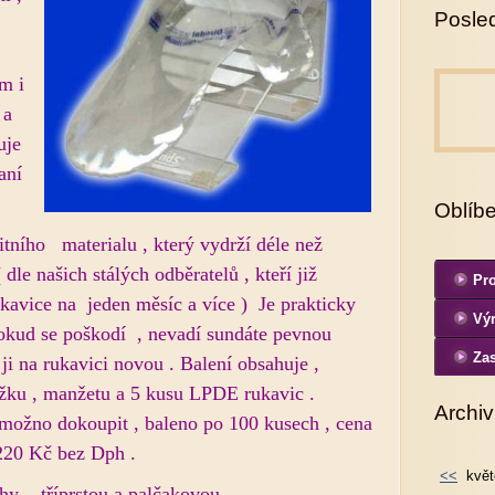
Posled
m i
 a
uje
aní
Oblíb
itního materialu , který vydrží déle než
dle našich stálých odběratelů , kteří již
Pro
ukavice na jeden měsíc a více ) Je prakticky
Výr
okud se poškodí , nevadí sundáte pevnou
fo
Zas
ji na rukavici novou . Balení obsahuje ,
žku , manžetu a 5 kusu LPDE rukavic .
Archiv
možno dokoupit , baleno po 100 kusech , cena
 220 Kč bez Dph .
<<
květ
 , tříprstou a palčakovou .