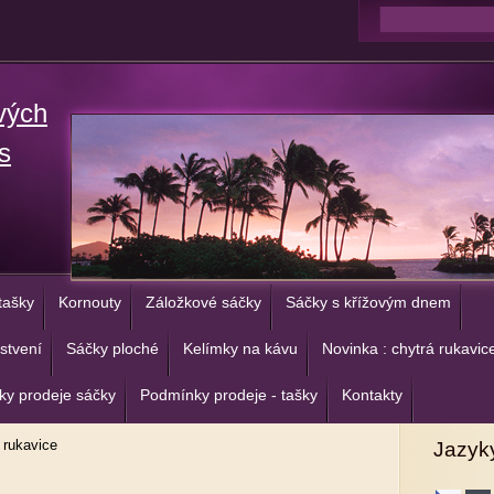
vých
s
tašky
Kornouty
Záložkové sáčky
Sáčky s křížovým dnem
stvení
Sáčky ploché
Kelímky na kávu
Novinka : chytrá rukavic
y prodeje sáčky
Podmínky prodeje - tašky
Kontakty
 rukavice
Jazyk