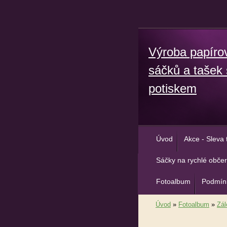
Výroba papíro
sáčků a tašek 
potiskem
Úvod
Akce - Sleva 
Sáčky na rychlé občer
Fotoalbum
Podmínk
Úvod
»
Fotoalbum
»
Zál