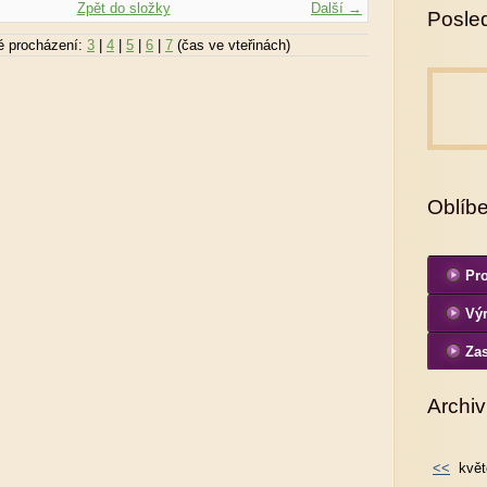
Zpět do složky
Další →
Posled
é procházení:
3
|
4
|
5
|
6
|
7
(čas ve vteřinách)
Oblíb
Pro
Výr
fo
Zas
Archiv
<<
květ