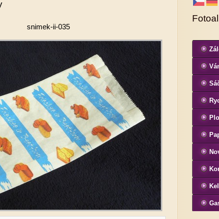
y
Fotoa
snimek-ii-035
Zá
Ván
Sá
Ryc
Pl
Pap
No
Ko
Ke
Ga