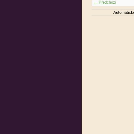
← Předchozí
Automatick