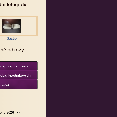
ní fotografie
Gastro
ené odkazy
dej olejů a maziv
oba flexotiskových
rem
lat.cz
en / 2026
>>