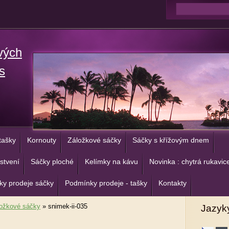
vých
s
tašky
Kornouty
Záložkové sáčky
Sáčky s křížovým dnem
stvení
Sáčky ploché
Kelímky na kávu
Novinka : chytrá rukavic
y prodeje sáčky
Podmínky prodeje - tašky
Kontakty
ožkové sáčky
»
snimek-ii-035
Jazyk