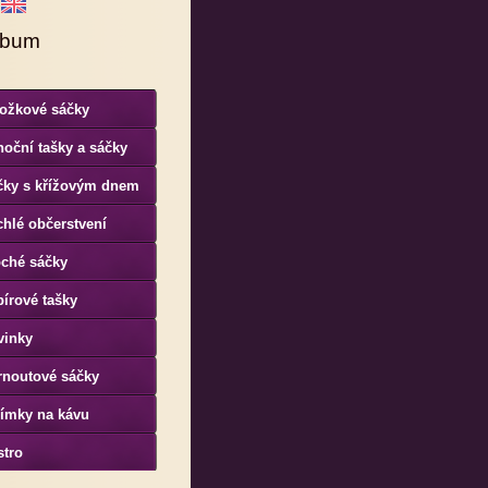
lbum
ložkové sáčky
oční tašky a sáčky
čky s křížovým dnem
hlé občerstvení
oché sáčky
írové tašky
vinky
rnoutové sáčky
límky na kávu
stro