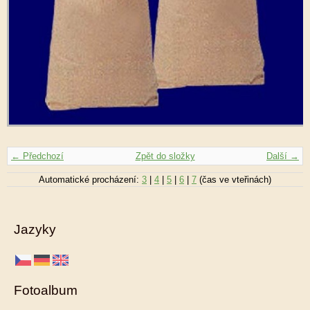
← Předchozí
Zpět do složky
Další →
Automatické procházení:
3
|
4
|
5
|
6
|
7
(čas ve vteřinách)
Jazyky
Fotoalbum