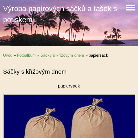
Výroba papírových sáčků a tašek s
potiskem
Úvod
»
Fotoalbum
»
Sáčky s křížovým dnem
»
papiersack
Sáčky s křížovým dnem
papiersack