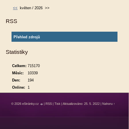
<<
květen / 2026
>>
RSS
Přehled zdrojů
Statistiky
Celkem:
715170
Měsíc:
10339
Den:
194
Online:
1
© 2026 eStránky.cz
|
RSS
|
Tisk
|
Aktualizováno: 25. 5. 2022
|
Nahoru ↑