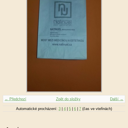
← Předchozí
Zpět do složky
Další →
Automatické procházení:
3
|
4
|
5
|
6
|
7
(čas ve vteřinách)