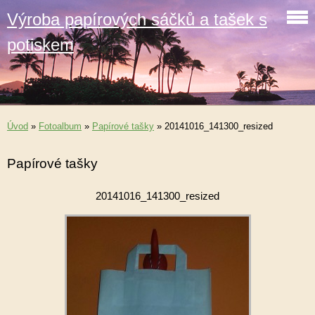
Výroba papírových sáčků a tašek s
potiskem
Úvod
»
Fotoalbum
»
Papírové tašky
»
20141016_141300_resized
Papírové tašky
20141016_141300_resized