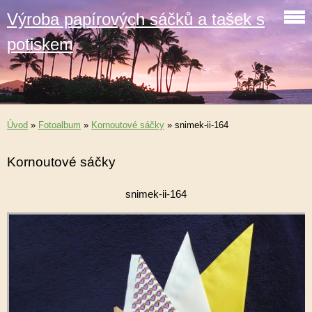
Výroba papírových sáčků a tašek s
potiskem
Úvod
»
Fotoalbum
»
Kornoutové sáčky
»
snimek-ii-164
Kornoutové sáčky
snimek-ii-164