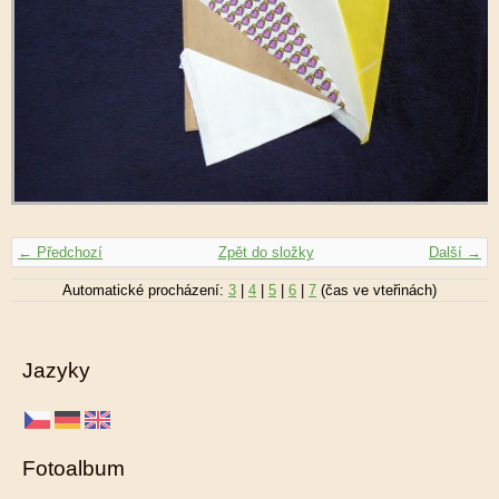
← Předchozí
Zpět do složky
Další →
Automatické procházení:
3
|
4
|
5
|
6
|
7
(čas ve vteřinách)
Jazyky
Fotoalbum