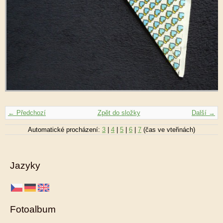
← Předchozí
Zpět do složky
Další →
Automatické procházení:
3
|
4
|
5
|
6
|
7
(čas ve vteřinách)
Jazyky
Fotoalbum