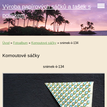
Výroba papírových sáčků a tašek s
potiskem
Úvod
»
Fotoalbum
»
Kornoutové sáčky
»
snimek-ii-134
Kornoutové sáčky
snimek-ii-134