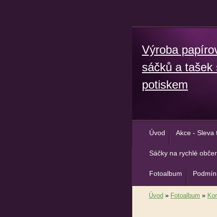
Výroba papíro
sáčků a tašek 
potiskem
Úvod
Akce - Sleva 
Sáčky na rychlé občer
Fotoalbum
Podmínk
Úvod
»
Fotoalbum
»
Kor