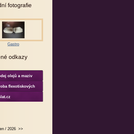
ní fotografie
Gastro
ené odkazy
dej olejů a maziv
oba flexotiskových
rem
lat.cz
en / 2026
>>