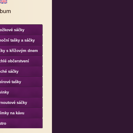
lbum
ložkové sáčky
oční tašky a sáčky
čky s křížovým dnem
hlé občerstvení
oché sáčky
írové tašky
vinky
rnoutové sáčky
límky na kávu
stro