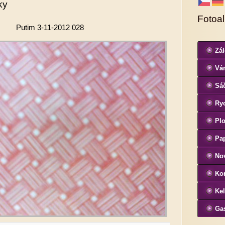
ky
Fotoa
Putim 3-11-2012 028
Zá
Ván
Sá
Ryc
Pl
Pap
No
Ko
Ke
Ga