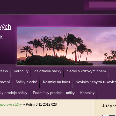
vých
s
tašky
Kornouty
Záložkové sáčky
Sáčky s křížovým dnem
stvení
Sáčky ploché
Kelímky na kávu
Novinka : chytrá rukavic
y prodeje sáčky
Podmínky prodeje - tašky
Kontakty
noutové sáčky
»
Putim 3-11-2012 028
Jazyk