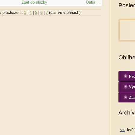
Zpět do složky
Další →
Posled
é procházení:
3
|
4
|
5
|
6
|
7
(čas ve vteřinách)
Oblíb
Pro
Výr
fo
Zas
Archiv
<<
květ