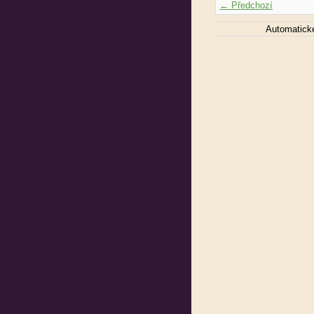
← Předchozí
Automatick