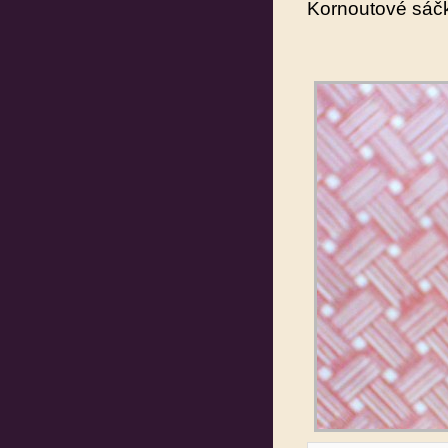
Kornoutové sáč