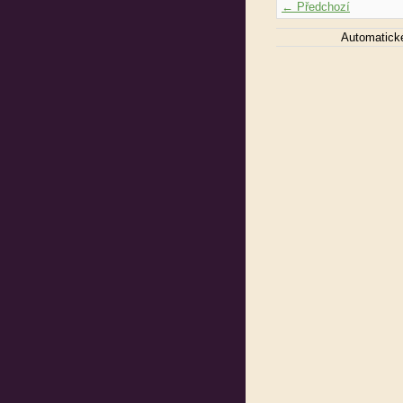
← Předchozí
Automatick