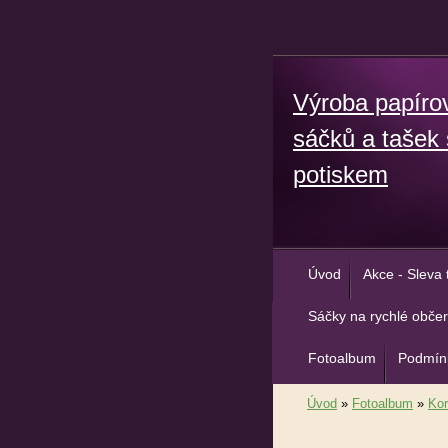
Výroba papíro
sáčků a tašek 
potiskem
Úvod
Akce - Sleva 
Sáčky na rychlé občer
Fotoalbum
Podmínk
Úvod
»
Fotoalbum
»
Kor