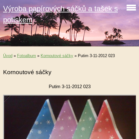
Výroba papírových sáčků a tašek s
potiskem
Úvod
»
Fotoalbum
»
Kornoutové sáčky
»
Putim 3-11-2012 023
Kornoutové sáčky
Putim 3-11-2012 023