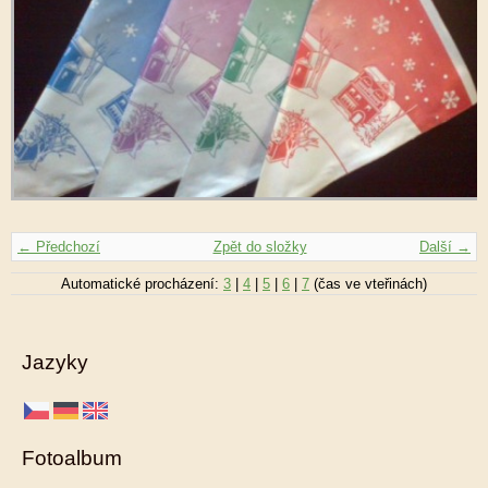
← Předchozí
Zpět do složky
Další →
Automatické procházení:
3
|
4
|
5
|
6
|
7
(čas ve vteřinách)
Jazyky
Fotoalbum