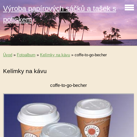
Výroba papírových sáčků a tašek s
potiskem
Úvod
»
Fotoalbum
»
Kelímky na kávu
»
coffe-to-go-becher
Kelímky na kávu
coffe-to-go-becher