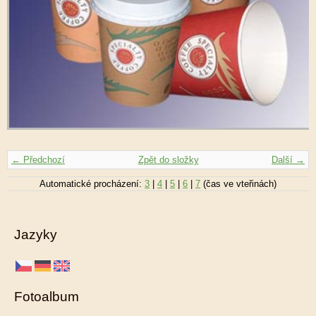
← Předchozí
Zpět do složky
Další →
Automatické procházení:
3
|
4
|
5
|
6
|
7
(čas ve vteřinách)
Jazyky
Fotoalbum