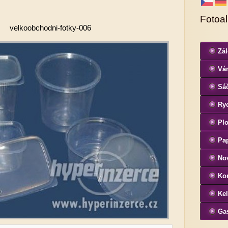
Fotoa
velkoobchodni-fotky-006
Zá
Ván
Sá
Ryc
Pl
Pap
No
Ko
Ke
Ga