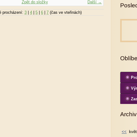
Zpět do složky
Další →
Posled
é procházení:
3
|
4
|
5
|
6
|
7
(čas ve vteřinách)
Oblíb
Pro
Výr
fo
Zas
Archiv
<<
květ