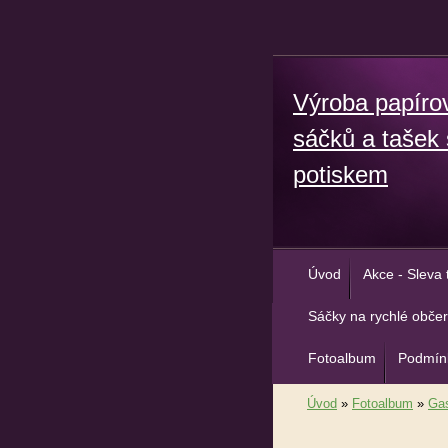
Výroba papíro
sáčků a tašek 
potiskem
Úvod
Akce - Sleva 
Sáčky na rychlé občer
Fotoalbum
Podmínk
Úvod
»
Fotoalbum
»
Gas