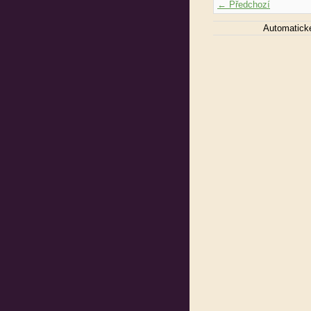
← Předchozí
Automatick