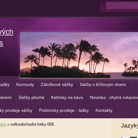
vých
s
tašky
Kornouty
Záložkové sáčky
Sáčky s křížovým dnem
stvení
Sáčky ploché
Kelímky na kávu
Novinka : chytrá rukavic
y prodeje sáčky
Podmínky prodeje - tašky
Kontakty
tro
»
velkoobchodni-fotky-006
Jazyk