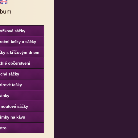
lbum
ložkové sáčky
oční tašky a sáčky
čky s křížovým dnem
hlé občerstvení
oché sáčky
írové tašky
vinky
rnoutové sáčky
límky na kávu
stro