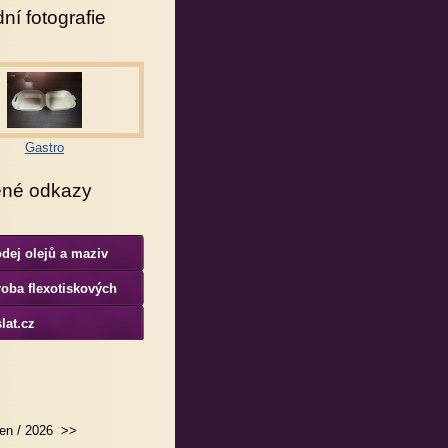
ní fotografie
Gastro
ené odkazy
dej olejů a maziv
oba flexotiskových
rem
lat.cz
en / 2026
>>