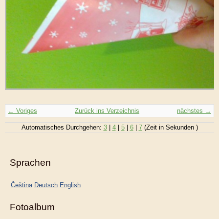
← Voriges
Zurück ins Verzeichnis
nächstes →
Automatisches Durchgehen:
3
|
4
|
5
|
6
|
7
(Zeit in Sekunden )
Sprachen
Čeština
Deutsch
English
Fotoalbum