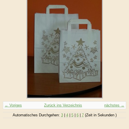
← Voriges
Zurück ins Verzeichnis
nächstes →
Automatisches Durchgehen:
3
|
4
|
5
|
6
|
7
(Zeit in Sekunden )