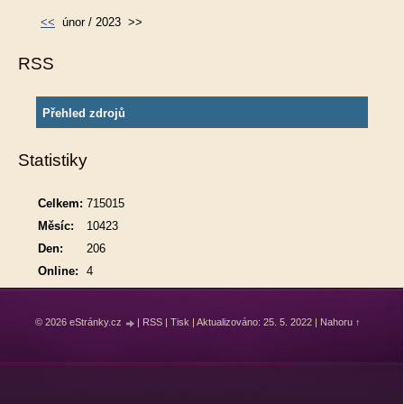
<<
únor / 2023
>>
RSS
Přehled zdrojů
Statistiky
Celkem:
715015
Měsíc:
10423
Den:
206
Online:
4
© 2026 eStránky.cz
|
RSS
|
Tisk
|
Aktualizováno: 25. 5. 2022
|
Nahoru ↑