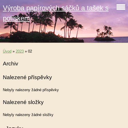
Výroba papírových sáčků a tašek s
potiskem
Úvod
»
2023
»
02
Archiv
Nalezené příspěvky
Nebyly nalezeny žádné příspěvky
Nalezené složky
Nebyly nalezeny žádné složky